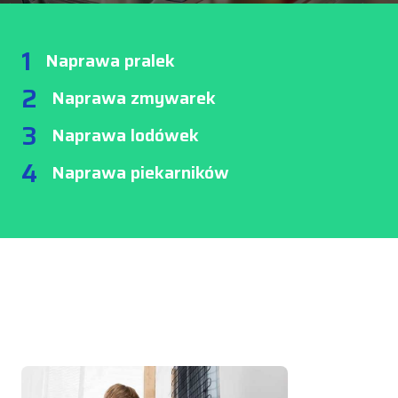
1
Naprawa pralek
2
Naprawa zmywarek
3
Naprawa lodówek
4
Naprawa piekarników