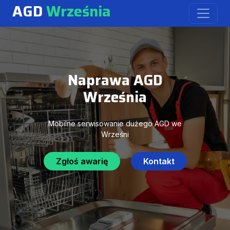
AGD
Września
Naprawa AGD
Września
Mobilne serwisowanie dużego AGD we
Wrześni
Zgłoś awarię
Kontakt