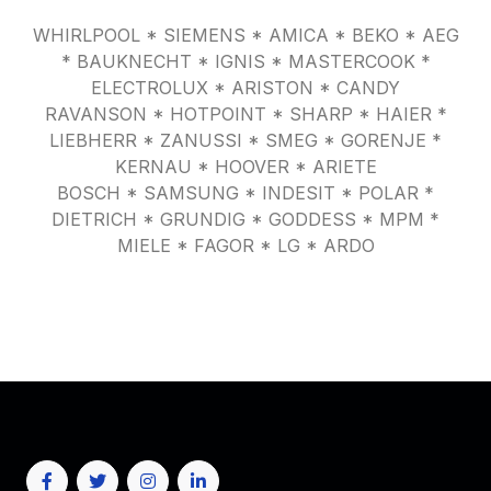
WHIRLPOOL * SIEMENS * AMICA * BEKO * AEG
* BAUKNECHT * IGNIS * MASTERCOOK *
ELECTROLUX * ARISTON * CANDY
RAVANSON * HOTPOINT * SHARP * HAIER *
LIEBHERR * ZANUSSI * SMEG * GORENJE *
KERNAU * HOOVER * ARIETE
BOSCH * SAMSUNG * INDESIT * POLAR *
DIETRICH * GRUNDIG * GODDESS * MPM *
MIELE * FAGOR * LG * ARDO