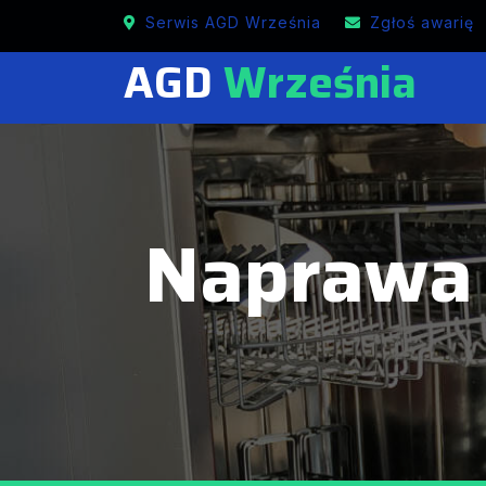
Naprawa AGD we Wrześni
Serwis AGD Września
Zgłoś awarię
AGD
Września
Naprawa 