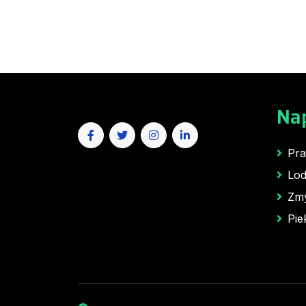
Na
Pra
Lod
Zm
Pie