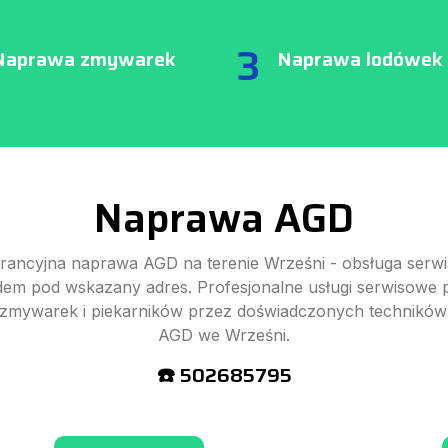
3
Naprawa zmywarek
Naprawa lodówek
Naprawa AGD
ancyjna naprawa AGD na terenie Wrześni - obsługa serw
dem pod wskazany adres. Profesjonalne usługi serwisowe p
zmywarek i piekarników przez doświadczonych techników
AGD we Wrześni.
☎️ 502685795