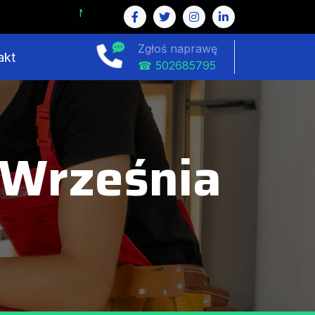
Zgłoś naprawę
akt
☎ 502685795
 Września