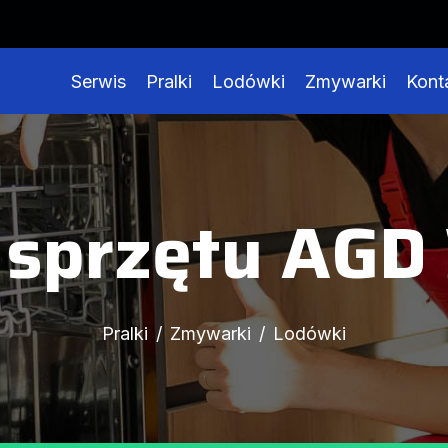
Serwis
Pralki
Lodówki
Zmywarki
Kont
sprzętu AGD
Pralki
Zmywarki
Lodówki