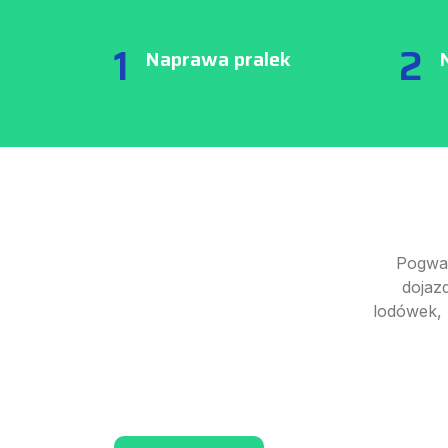
1
2
Naprawa pralek
Pogwar
dojaz
lodówek, 