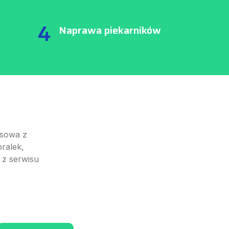
4
Naprawa piekarników
isowa z
ralek,
 z serwisu